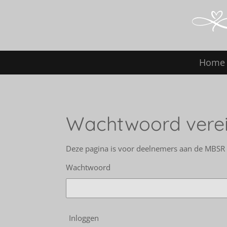
Ga
direct
naar
de
hoofdinhoud
Home
Wachtwoord verei
Deze pagina is voor deelnemers aan de MBSR t
Wachtwoord
Inloggen